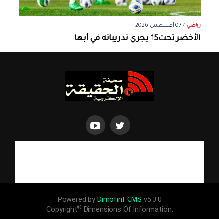
رياضي
/
07 أغسطس 2026
الأخضر تحت15 يجري تدريباته في أبها
Powered by
Dimofinf CMS
v5.0.0
©
Copyright
Dimensions Of Information.