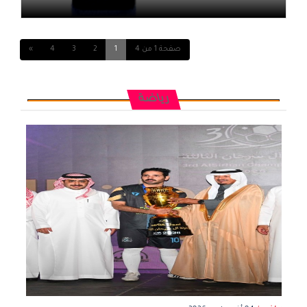
صفحة 1 من 4
1
2
3
4
»
رياضة