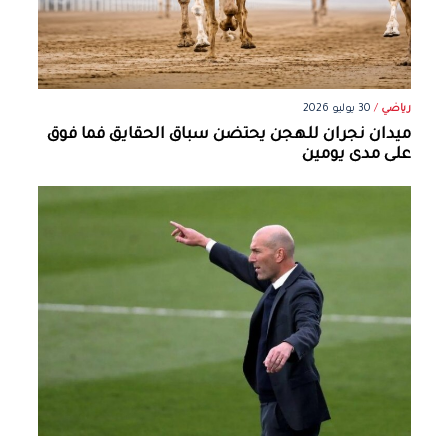
رياضي
/
30 يوليو 2026
ميدان نجران للهجن يحتضن سباق الحقايق فما فوق
على مدى يومين