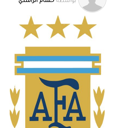
بواسطة
حسام الراشدي