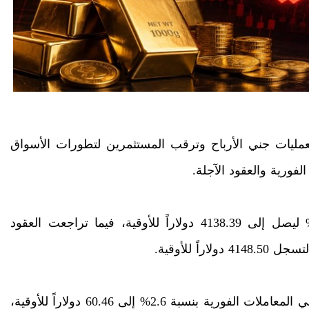
بعمليات جني الأرباح وترقب المستثمرين لتطورات الأسواق
لفورية والعقود الآجلة.
وانخفض الذهب في المعاملات الفورية بنسبة 0.6% ليصل إلى 4138.39 دولاراً للأوقية، فيما تراجعت العقود
وفي المعادن النفيسة الأخرى، هبطت أسعار الفضة في المعاملات الفورية بنسبة 2.6% إلى 60.46 دولاراً للأوقية،