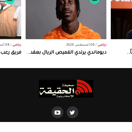
رياضي
/
06 أغسطس 2026
رياضي
/
04 أغسطس 2026
..
ديوماندي يرتدي القميص الريال بعقد..
فريق رعب ن