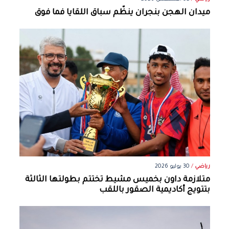
ميدان الهجن بنجران ينظّم سباق اللقايا فما فوق
رياضي
/
30 يوليو 2026
متلازمة داون بخميس مشيط تختتم بطولتها الثالثة
بتتويج أكاديمية الصقور باللقب