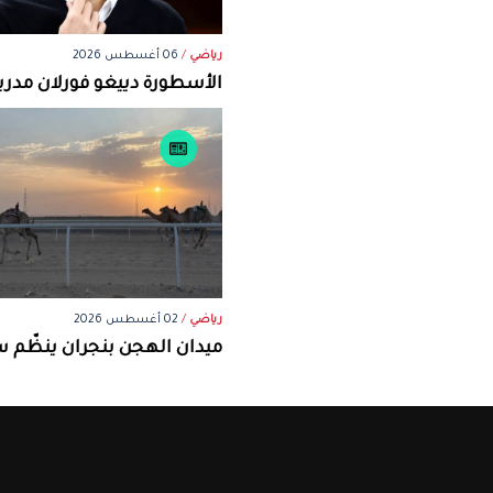
رياضي
/
06 أغسطس 2026
الأسطورة دييغو فورلان مدرباً
رياضي
/
02 أغسطس 2026
ميدان الهجن بنجران ينظّم س