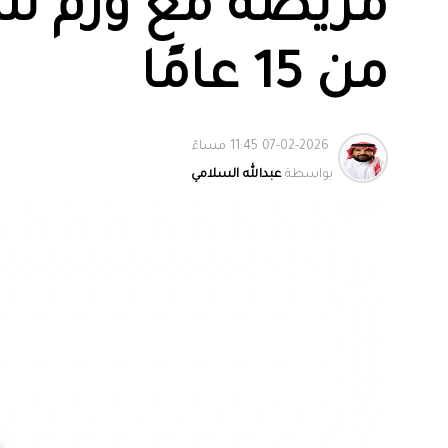
مريضة مع ورم شح
من 15 عامًا
07-02-2026 11:45 مساءً
بواسطة
عبدالله السلامي