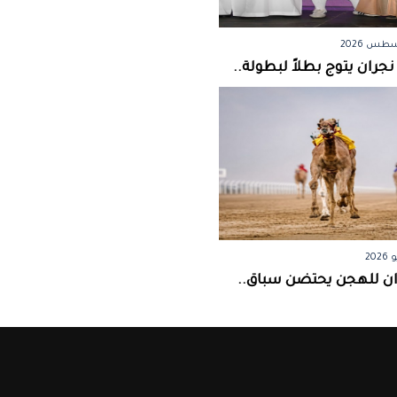
جران يتوج بطلاً لبطولة..
ان للهجن يحتضن سباق..