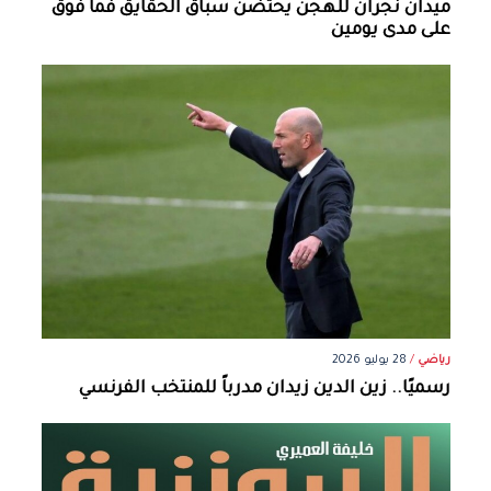
ميدان نجران للهجن يحتضن سباق الحقايق فما فوق
على مدى يومين
رياضي
/
28 يوليو 2026
رسميًا.. زين الدين زيدان مدرباً للمنتخب الفرنسي