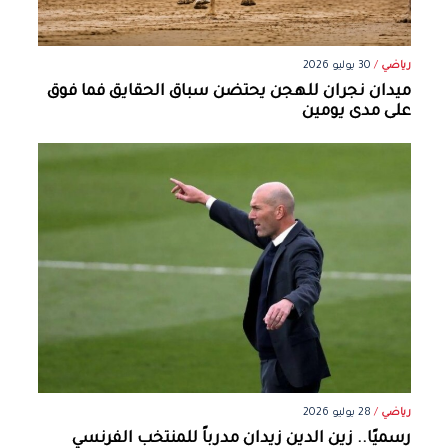
رياضي
/
30 يوليو 2026
ميدان نجران للهجن يحتضن سباق الحقايق فما فوق
على مدى يومين
رياضي
/
28 يوليو 2026
رسميًا.. زين الدين زيدان مدرباً للمنتخب الفرنسي