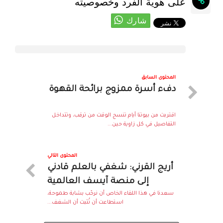
على هوية الفرد وخصوصيته
المحتوى السابق
دفء أسرة ممزوج برائحة القهوة
اقتربت من بيوتنا أيام تنسج الوقت من ترقب، وتتداخل
التفاصيل في كل زاوية حين...
المحتوى التالي
أريج القرني: شغفي بالعلم قادني
إلى منصة آيسف العالمية
سعدنا في هذا اللقاء الخاص أن نرحّب بشابة طموحة،
استطاعت أن تُثبت أن الشغف...