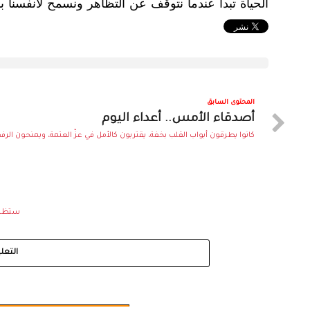
الحياة تبدأ عندما نتوقف عن التظاهر ونسمح لأنفسنا 
المحتوى السابق
أصدقاء الأمس.. أعداء اليوم
كانوا يطرقون أبواب القلب بخفة، يقتربون كالأمل في عزّ العتمة، ويمنحون الرفق
ستظل ه
التعل