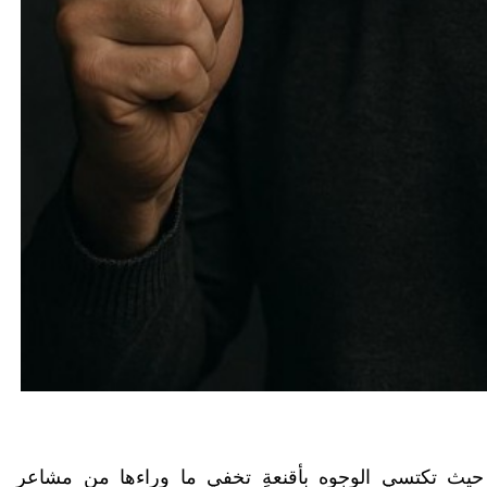
، حيث تكتسي الوجوه بأقنعةٍ تخفي ما وراءها من مشاعر