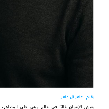
بقلم : عامر آل عامر
يعيش الإنسان غالبًا في عالمٍ مبني على المظاهر