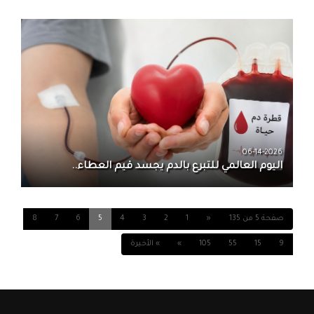
06-14-2026
اليوم العالمي للتبرع بالدم يجسد قيم العطاء..
صفحة 5 من 135
«
1
2
3
4
5
6
7
8
9
15
55
105
»
» الأخيرة