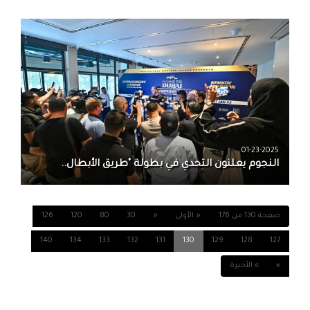
01-23-2025
النجوم يعلنون التحدي في بطولة "طريق الأبطال..
صفحة 130 من 176
« الأولى
«
30
80
120
126
140
134
133
132
131
130
129
128
127
»
» الأخيرة