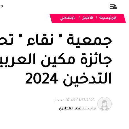
جد
الرئيسية
الأخبار
اجتماعي
جمعية " نقاء " ت
جائزة مكين العرب
التدخين 2024
01-23-2025 07:49 مساءً
بواسطة
غدير المطيري