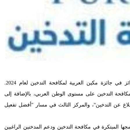
حققت جمعية "نقاء" إنجازًا مميزًا بفوزها بثلاث جوائز في جائزة مكين العربية لمكافحة التدخين لعام 2024.
افحة التدخين على مستوى الوطن العربي، بالإضافة إلى
اع عن التدخين"، والمركز الثالث في مسار "أفضل تفعيل
امجها المبتكرة في مكافحة التدخين ودعم المدخنين الراغبين