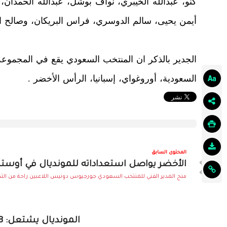
كنو، عبدالله الخيبري، نواف بوشل، عبدالله الحمدان
أيمن يحيى، سالم الدوسري، فراس البريكان، وصالح 
الجدير بالذكر ان المنتخب السعودي يقع في المجموعة ا
السعودية، أوروغواي، إسبانيا، الرأس الأخضر .
المحتوى السابق
الأخضر يواصل استعداداته للمونديال في أوست
منح المدير الفني للمنتخب السعودي جورجيوس دونيس اللاعبين راحة من التد
المونديال يشتعل: 8 منتخبات عربية تتحدى كبار العالم في نسخة ا..