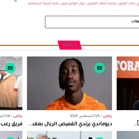
 دقات القلوب وتتجه أنظار الملايين حول العالم صوب قارة أمريكا الشمالية،...
يقات
رياضة
رياضي
/
06 أغسطس 2026
رياضي
/
04 أغسطس 2026
..
ديوماندي يرتدي القميص الريال بعقد..
فريق رعب ن