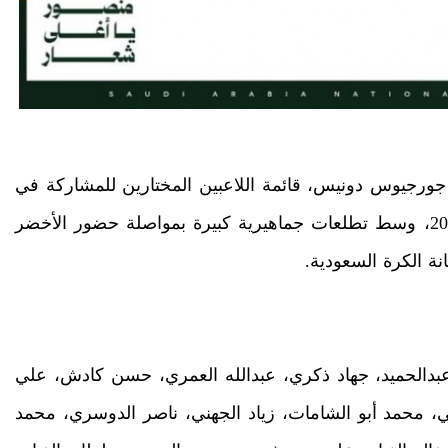
ي جورجيوس دونيس، قائمة اللاعبين المختارين للمشاركة في
الاستعدادات النهائية لخوض منافسات كأس العالم 2026، وسط تطلعات جماهيرية كبيرة بمواصلة حضور الأخضر
نة الكرة السعودية.
بدالحميد، جهاد ذكري، عبدالله العمري، حسن كادش، علي
محمد أبو الشامات، زياد الجهني، ناصر الدوسري، محمد