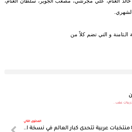
، خالد الغنام، علي مجرشي، مصعب الجوير، سلطان الغنام،
الشهري.
لـثامنة و التي تضم كلاً من
ن
ريبات عقب...
المحتوى التالي