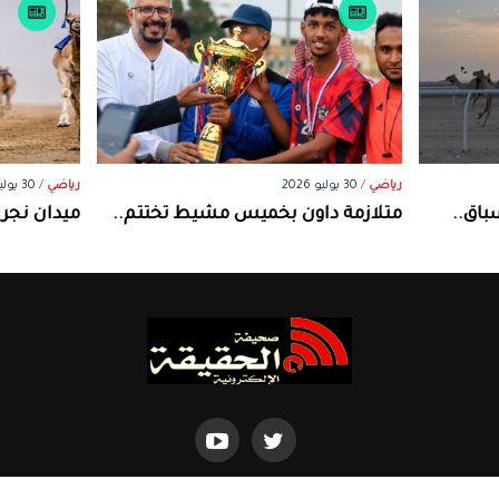
رياضي
/
30 يوليو 2026
رياضي
/
30 يوليو 2026
باق..
متلازمة داون بخميس مشيط تختتم..
ميدان نجر