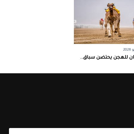
ان للهجن يحتضن سباق..