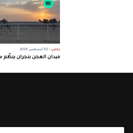
رياضي
/
02 أغسطس 2026
ميدان الهجن بنجران ينظّم س