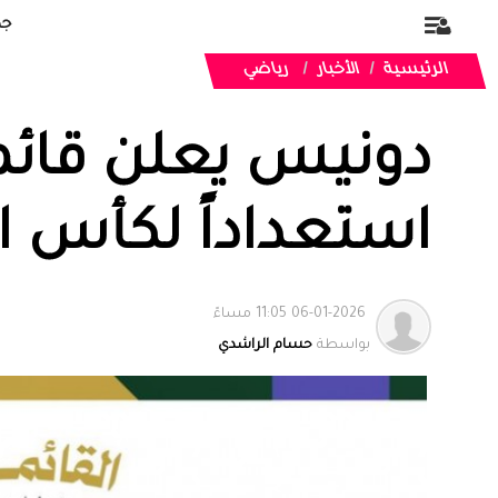
جد
الرئيسية
الأخبار
رياضي
دونيس يعلن قائمة
استعداداً لكأس العال
06-01-2026 11:05 مساءً
بواسطة
حسام الراشدي