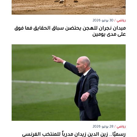
رياضي
/
30 يوليو 2026
ميدان نجران للهجن يحتضن سباق الحقايق فما فوق
على مدى يومين
رياضي
/
28 يوليو 2026
رسميًا.. زين الدين زيدان مدرباً للمنتخب الفرنسي