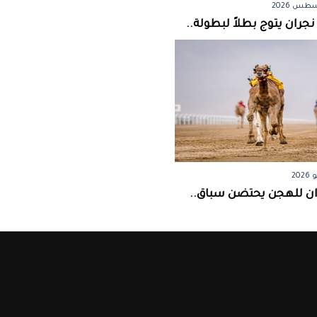
جران يتوج بطلاً لبطولة..
ان للهجن يحتضن سباق..