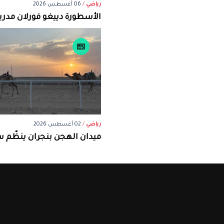
رياضي
/
06 أغسطس 2026
الأسطورة دييغو فورلان مدرباً
رياضي
/
02 أغسطس 2026
ميدان الهجن بنجران ينظّم س