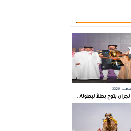
جران يتوج بطلاً لبطولة..