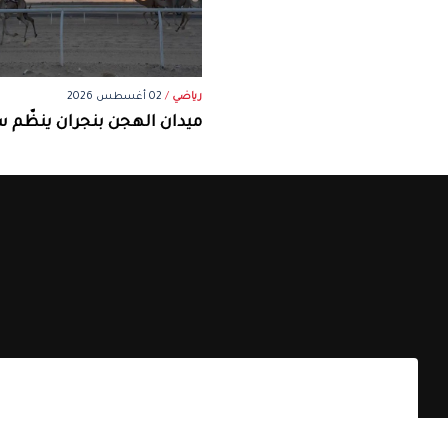
رياضي
/
02 أغسطس 2026
ميدان الهجن بنجران ينظّم س