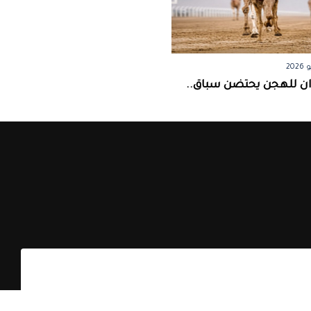
ان للهجن يحتضن سباق..