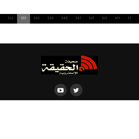
552
551
550
549
548
547
541
501
451
51
Powered by
Dimofinf CMS
v5.0.0