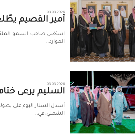
03-03-2026
أمير القصيم يطّلع
استقبل صاحب السمو الملكي ا
الموارد..
03-03-2026
السليم يرعى ختام
أسدل الستار اليوم على بطول
الشملي، في..