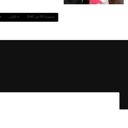
صفحة 551 من 1940
« الأولى
«