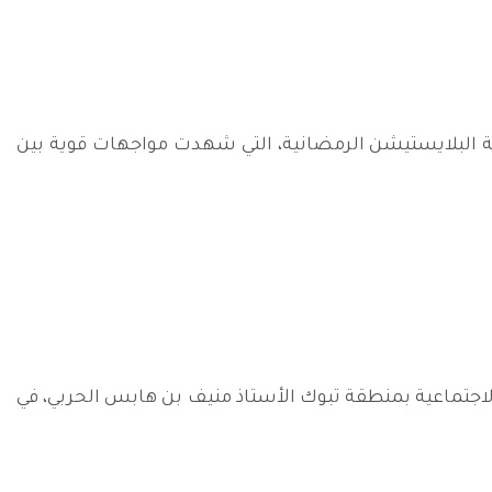
ان المبارك في ‎بقعاء حماساً مع انطلاق منافسات دور الـ 8 من بطولة البلايستيشن الرمضانية، التي شهدت مواجهات قوية بين
مية الاجتماعية بمنطقة تبوك الأستاذ منيف بن هابس الحربي، في