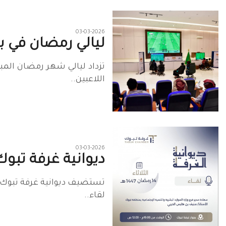
03-03-2026
ليالي رمضان في 
اللاعبين..
03-03-2026
ديوانية غرفة تبو
تستضيف ‎ديوانية غر
لقاء..