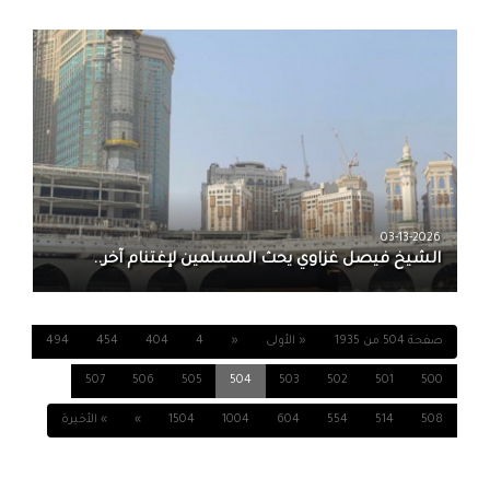
03-13-2026
الشيخ فيصل غزاوي يحث المسلمين لإغتنام آخر..
صفحة 504 من 1935
« الأولى
«
4
404
454
494
507
506
505
504
503
502
501
500
508
514
554
604
1004
1504
»
» الأخيرة