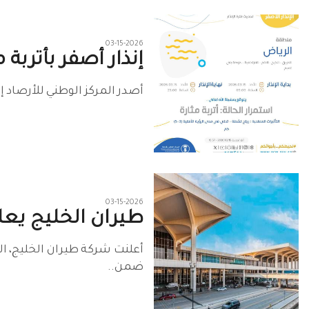
03-15-2026
إنذار أصفر بأتربة
أصدر المركز الوطني للأرصاد إ
03-15-2026
طيران الخليج يعل
أعلنت شركة طيران الخليج، ال
ضمن..