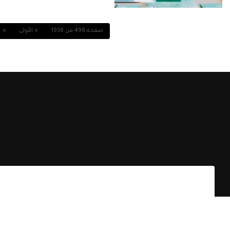
صفحة 496 من 1936
« الأولى
«