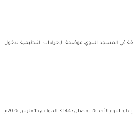
فة في المسجد النبوي، موضحة الإجراءات التنظيمية لدخول
استقبل صاحب السمو الملكي الأمير سعود بن نايف بن عبدالعزيز في مكتب سموه بديوان الإمارة اليوم الأحد 26 رمضان 1447هـ الموافق 15 مارس 2026م