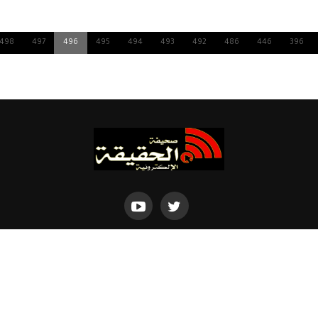
498
497
496
495
494
493
492
486
446
396
Powered by
Dimofinf CMS
v5.0.0