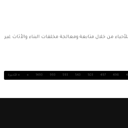
ياء من خلال متابعة ومعالجة مخلفات البناء والأثاث غير
4
496
497
503
543
593
993
1493
»
» الأخيرة