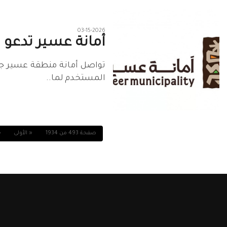
03-15-2026
أمانة عسير تدعو
تواصل أمانة منطقة عسير جهو
المستخدم لما..
صفحة 493 من 1934
« الأولى
«