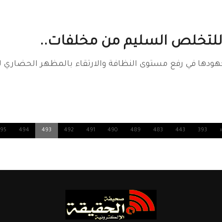
 للتخلص السليم من مخلفات..
دها في رفع مستوى النظافة والارتقاء بالمظهر الحضاري للأح
95
494
493
492
491
490
489
483
443
393