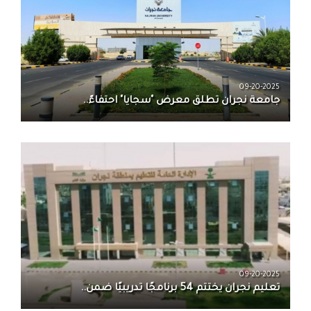
09-20-2025
جامعة نجران تطلق معرض "سجايا" احتفاءً..
09-20-2025
تعليم نجران يختتم 54 برنامجًا تدريبيًا ضمن..