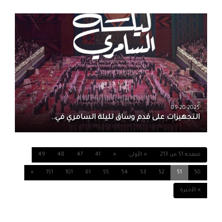
09-20-2025
التجهيزات على قدم وساق لليلة السامري في..
صفحة 51 من 213
« الأولى
«
41
47
48
49
»
151
101
61
55
54
53
52
51
50
» الأخيرة