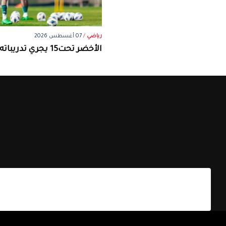
رياضي
/
07 أغسطس 2026
الأخضر تحت15 يجري تدريباته في أبها