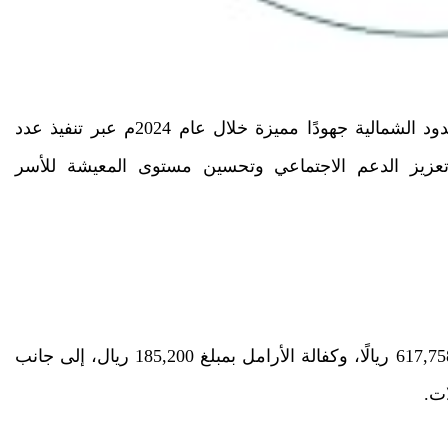
قدمت جمعية البر الخيرية بروضة هباس بمنطقة الحدود الشمالية جهودًا مميزة خلال عام 2024م عبر تنفيذ عدد
عزيز الدعم الاجتماعي وتحسين مستوى المعيشة للأسر
شملت هذه المشاريع كفالات الأيتام وأسرهم بتكلفة 617,758 ريالًا، وكفالة الأرامل بمبلغ 185,200 ريال، إلى جانب