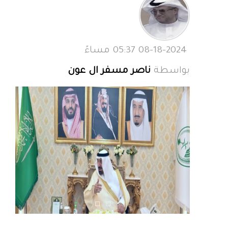
08-18-2024 05:37 مساءً
بواسطة
ناصر مسفر ال عون