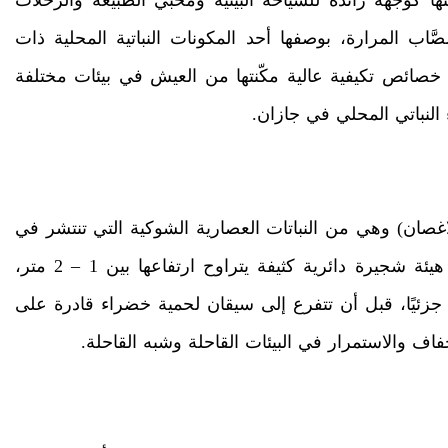
َّاب المرارة، بوصفها أحد المكونات النباتية المحلية ذات
خصائص تكيفية عالية مكّنتها من العيش في بيئات مختلفة
النباتي المحلي في جازان.
لاغصان) وهي من النباتات العصارية الشوكية التي تنتشر في
عدد من المواقع الطبيعية بمنطقة جازان. تنمو على هيئة شجيرة دائرية كثيفة يتراوح ارتفاعها بين 1 – 2 متر،
زئيًا، قبل أن تتفرع إلى سيقان لحمية خضراء قادرة على
فاف والاستمرار في البيئات القاحلة وشبه القاحلة.