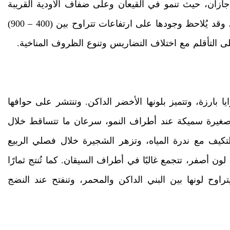
ازان، حيث تنمو في القيعان وعلى ضفاف الأودية القريبة
من الساحل، كما تمتد إلى السفوح الجبلية المنخفضة، وقد يُلاحظ وجودها على ارتفاعات تتراوح بين (400 – 900)
ى التأقلم مع اختلاف التضاريس وتنوع الظروف المناخية.
ا بارزة، وتتميز بلونها الأخضر الداكن. وتنتشر على حوافها
ق صغيرة سميكة عند أطراف النمو، سرعان ما تتساقط خلال
تكيف مع ندرة المياه، وتزهر الشجيرة خلال فصلي الربيع
ن أصفر، تتجمع غالبًا في أطراف السيقان. كما تُنتج ثمارًا
اوح لونها بين البني الداكن والمحمر، وتنفتح عند النضج