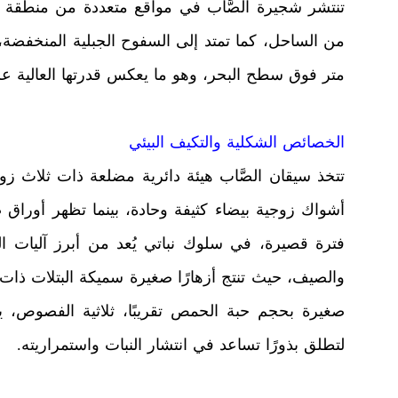
تنتشر شجيرة الصَّاب في مواقع متعددة من منطقة ج
متر فوق سطح البحر، وهو ما يعكس قدرتها العالية عل
الخصائص الشكلية والتكيف البيئي
تتخذ سيقان الصَّاب هيئة دائرية مضلعة ذات ثلاث زواي
أشواك زوجية بيضاء كثيفة وحادة، بينما تظهر أورا
فترة قصيرة، في سلوك نباتي يُعد من أبرز آليات ال
والصيف، حيث تنتج أزهارًا صغيرة سميكة البتلات ذات لو
صغيرة بحجم حبة الحمص تقريبًا، ثلاثية الفصوص، يتر
لتطلق بذورًا تساعد في انتشار النبات واستمراريته.