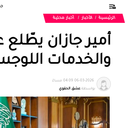
جد
الرئيسية
الأخبار
أخبار محلية
أمير جازان يطّلع 
والخدمات اللوجس
06-03-2026 04:09 مساءً
بواسطة
عشق الحقوي