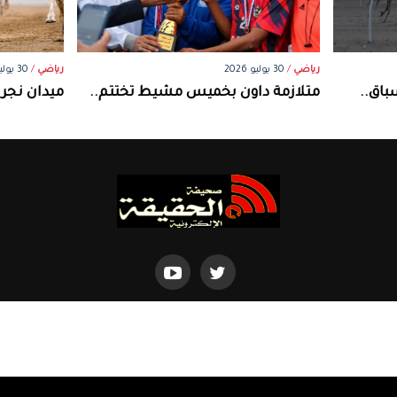
رياضي
/
30 يوليو 2026
رياضي
/
30 يوليو 2026
باق..
متلازمة داون بخميس مشيط تختتم..
ميدان نجر