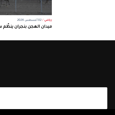
رياضي
/
02 أغسطس 2026
ميدان الهجن بنجران ينظّم س