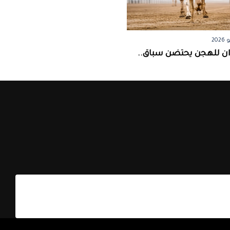
ان للهجن يحتضن سباق..