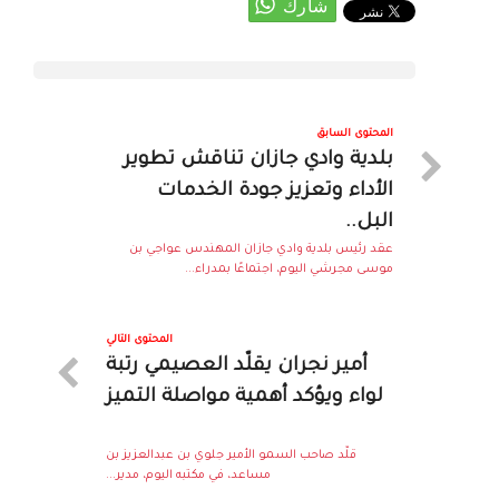
المحتوى السابق
بلدية وادي جازان تناقش تطوير
الأداء وتعزيز جودة الخدمات
البل..
عقد رئيس بلدية وادي جازان المهندس عواجي بن
موسى مجرشي اليوم، اجتماعًا بمدراء...
المحتوى التالي
أمير نجران يقلّد العصيمي رتبة
لواء ويؤكد أهمية مواصلة التميز
قلّد صاحب السمو الأمير جلوي بن عبدالعزيز بن
مساعد، في مكتبه اليوم، مدير...