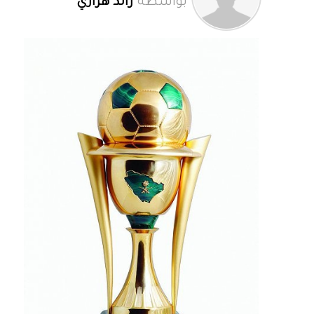
بواسطة
رائد هزازي