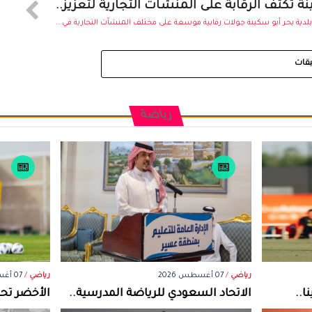
نة تكثف الرقابة على المنشآت التجارية لتعزيز..
بلدية بحر أبو سكينة جولات رقابية موسعة على مختلف المنشآت التجارية في...
يقات
رياضة
رياضي
/
07 أغسطس 2026
رياضي
/
07 أغسطس 2026
ا..
الاتحاد السعودي للرياضة المدرسية..
الأخضر تحت15 يجري تدريباته في