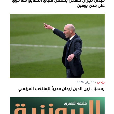
ميدان نجران للهجن يحتضن سباق الحقايق فما فوق
على مدى يومين
رياضي
/
28 يوليو 2026
رسميًا.. زين الدين زيدان مدرباً للمنتخب الفرنسي