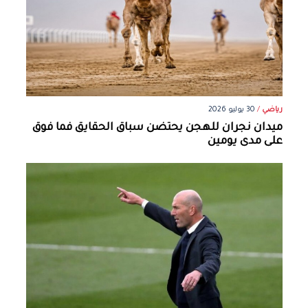
رياضي
/
30 يوليو 2026
ميدان نجران للهجن يحتضن سباق الحقايق فما فوق
على مدى يومين