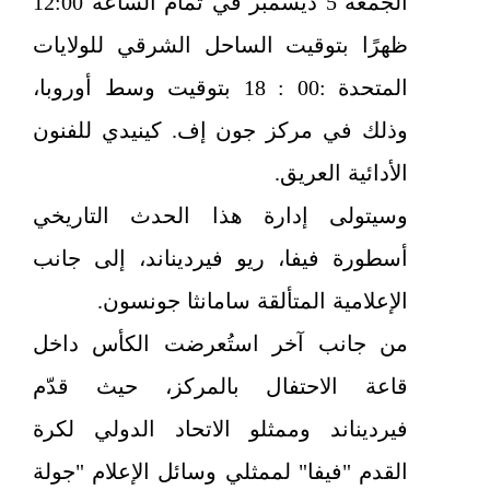
الجمعة 5 ديسمبر في تمام الساعة 12:00
ظهرًا بتوقيت الساحل الشرقي للولايات
المتحدة :00 : 18 بتوقيت وسط أوروبا،
وذلك في مركز جون إف. كينيدي للفنون
الأدائية العريق.
وسيتولى إدارة هذا الحدث التاريخي
أسطورة فيفا، ريو فيرديناند، إلى جانب
الإعلامية المتألقة سامانثا جونسون.
من جانب آخر استُعرضت الكأس داخل
قاعة الاحتفال بالمركز، حيث قدّم
فيرديناند وممثلو الاتحاد الدولي لكرة
القدم "فيفا" لممثلي وسائل الإعلام "جولة