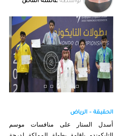
بواسطة
عائشة الماص
الحقيقة - الرياض
أسدل الستار على منافسات موسم
التايكوندو بإقامة بطولة المملكة لدرجة