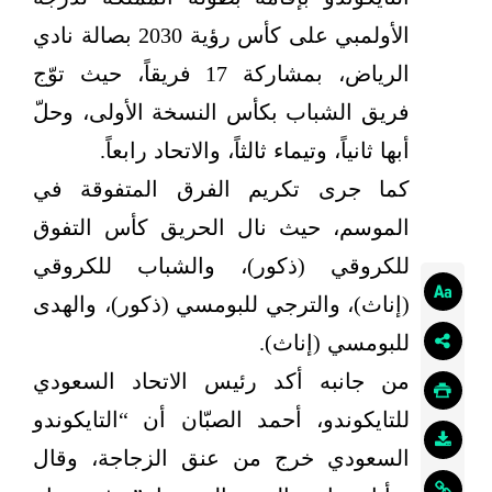
الأولمبي على كأس رؤية 2030 بصالة نادي
الرياض، بمشاركة 17 فريقاً، حيث توّج
فريق الشباب بكأس النسخة الأولى، وحلّ
أبها ثانياً، وتيماء ثالثاً، والاتحاد رابعاً.
كما جرى تكريم الفرق المتفوقة في
الموسم، حيث نال الحريق كأس التفوق
للكروقي (ذكور)، والشباب للكروقي
(إناث)، والترجي للبومسي (ذكور)، والهدى
للبومسي (إناث).
من جانبه أكد رئيس الاتحاد السعودي
للتايكوندو، أحمد الصبّان أن “التايكوندو
السعودي خرج من عنق الزجاجة، وقال