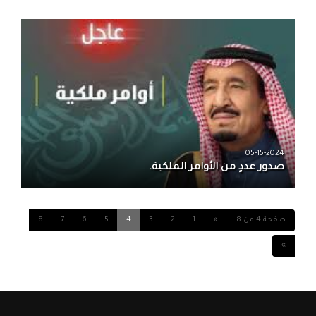
05-15-2024
صدور عددٍ من الأوامر الملكية.
صفحة 4 من 8
«
1
2
3
4
5
6
7
8
»