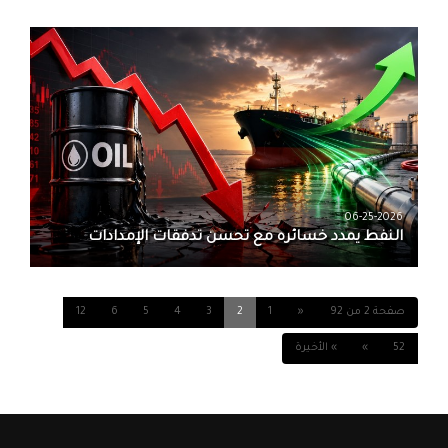
06-25-2026
النفط يمدد خسائره مع تحسن تدفقات الإمدادات
صفحة 2 من 92
«
1
2
3
4
5
6
12
52
»
» الأخيرة