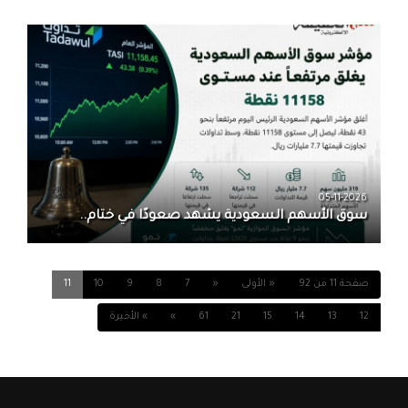
05-11-2026
سوق الأسهم السعودية يشهد صعودًا في ختام..
صفحة 11 من 92
« الأولى
«
7
8
9
10
11
12
13
14
15
21
61
»
» الأخيرة