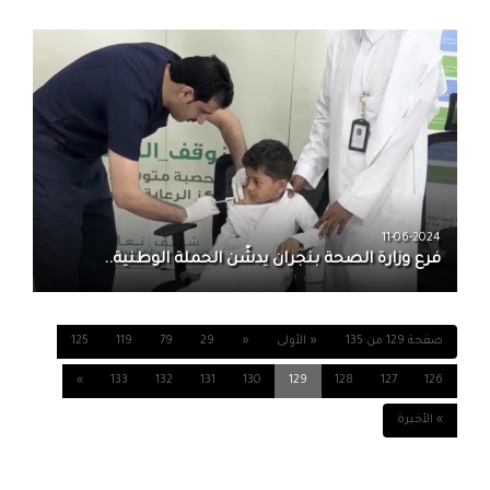
11-06-2024
فرع وزارة الصحة بنجران يدشّن الحملة الوطنية..
صفحة 129 من 135
« الأولى
«
29
79
119
125
»
133
132
131
130
129
128
127
126
» الأخيرة