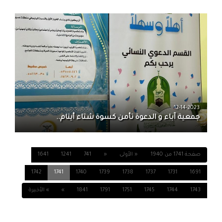
12-14-2023
جمعية آباء و الدعوة تأمن كسوة شتاء أيتام..
صفحة 1741 من 1940
« الأولى
«
741
1241
1641
1742
1741
1740
1739
1738
1737
1731
1691
1743
1744
1745
1751
1791
1841
»
» الأخيرة