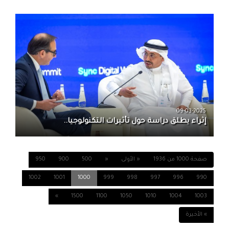
09-03-2025
إثراء يطلق دراسة حول تأثيرات التكنولوجيا..
صفحة 1000 من 1936
« الأولى
«
500
900
950
1002
1001
1000
999
998
997
996
990
»
1500
1100
1050
1010
1004
1003
» الأخيرة