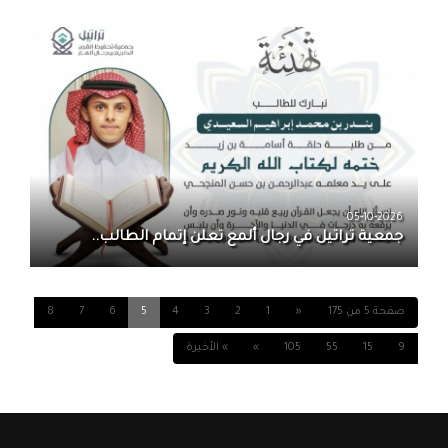
05-10-2026
جمعية تراتيل في رجال ألمع تعلن إتمام الطالب..
صفحة 5 من 175
«
1
2
3
4
5
6
7
8
9
15
55
105
»
» الأخيرة