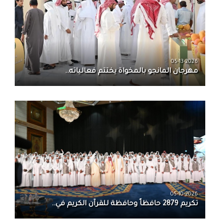
05-13-2026
مهرجان المانجو بالمخواة يختتم فعالياته..
05-10-2026
تكريم 2879 حافظاً وحافظة للقرآن الكريم في..