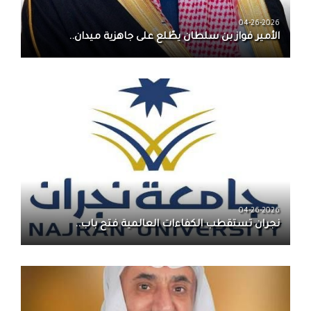
04-26-2026
الأمير فواز بن سلطان يطّلع على جاهزية ميدان..
04-26-2026
نجران تستقطب الكفاءات العالمية فتح باب..