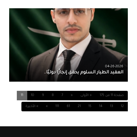
04-26-2026
العقيد الطيار السلوم يحقق إنجازًا دوليًا..
صفحة 11 من 175
« الأولى
«
7
8
9
10
11
12
13
14
15
21
61
111
»
» الأخيرة