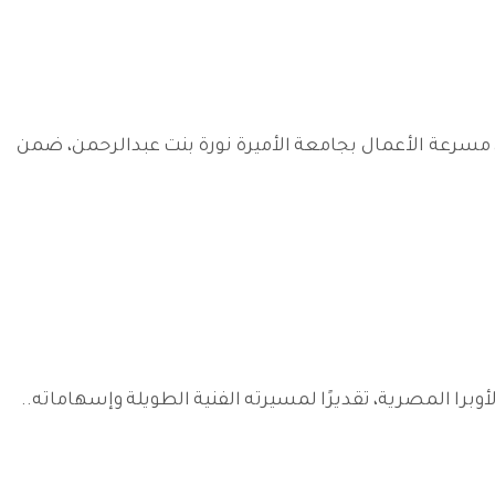
لصغيرة والمتوسطة "منشآت" بتخريج 20 شركة ناشئة من مسرعة الأعمال بجامعة الأميرة نورة بنت عبدالرحمن، ضمن
وبرا المصرية، تقديرًا لمسيرته الفنية الطويلة وإسهاماته..