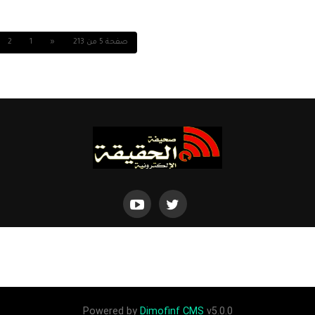
صفحة 5 من 213
«
1
2
Powered by
Dimofinf CMS
v5.0.0