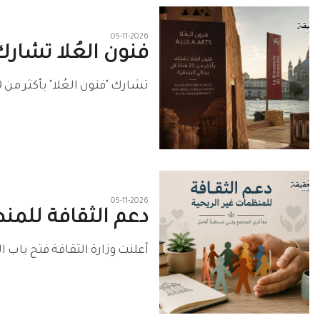
05-11-2026
فنون العُلا تشارك بأكثر من
تشارك "فنون العُلا" بأكثر من 20 فنانًا سعوديًا ودوليًا في الدورة الـ61 من معرض "بينالي البندقية"، المقام خلال الفترة من 9 مايو إلى 22 نوفمبر 2026م،..
05-11-2026
دعم الثقافة للمن
أعلنت وزارة الثقافة فتح باب التقديم لبرنام